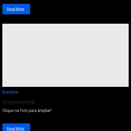
Read More
about
Gestão
de
Redes
Sociais
branding
Projetos Web
Clique na foto para ampliar!
Read More
about