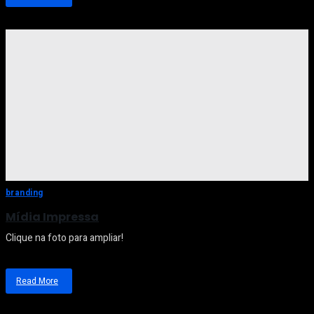
Projetos
Web
branding
Mídia Impressa
Clique na foto para ampliar!
Read More
about
Mídia
Impressa